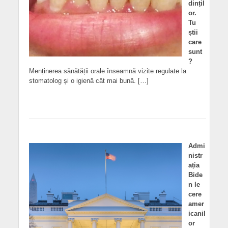
dințil
or.
Tu
știi
care
sunt
?
Menținerea sănătății orale înseamnă vizite regulate la
stomatolog și o igienă cât mai bună. […]
Admi
nistr
ația
Bide
n le
cere
amer
icanil
or