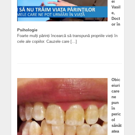
ei
Vasil
e,
Doct
or în
Psihologie
Foarte mulți părinți încearcă să transpună propriile vieți în
cele ale copiilor. Cauzele care […]
Obic
eiuri
care
ne
pun
în
peric
ol
sănăt
atea