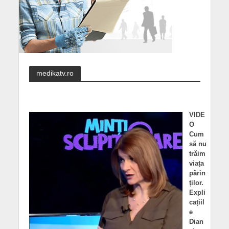
medikatv.ro
VIDE
O
Cum
să nu
trăim
viața
părin
ților.
Expli
cațiil
e
Dian