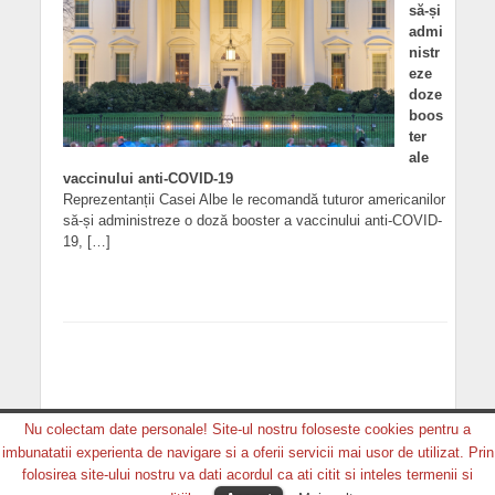
să-și
admi
nistr
eze
doze
boos
ter
ale
vaccinului anti-COVID-19
Reprezentanții Casei Albe le recomandă tuturor americanilor
să-și administreze o doză booster a vaccinului anti-COVID-
19, […]
Nu colectam date personale! Site-ul nostru foloseste cookies pentru a
imbunatatii experienta de navigare si a oferii servicii mai usor de utilizat. Prin
Copyright © 2026. MEDIA GRUP PRODUCTION. Toate
folosirea site-ului nostru va dati acordul ca ati citit si inteles termenii si
drepturile rezervate.