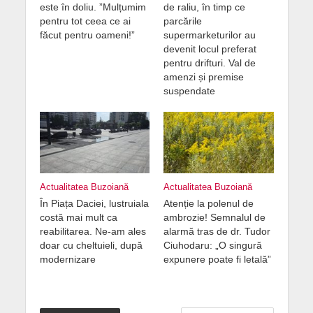
este în doliu. ”Mulțumim
de raliu, în timp ce
pentru tot ceea ce ai
parcările
făcut pentru oameni!”
supermarketurilor au
devenit locul preferat
pentru drifturi. Val de
amenzi și premise
suspendate
Actualitatea Buzoiană
Actualitatea Buzoiană
În Piața Daciei, lustruiala
Atenție la polenul de
costă mai mult ca
ambrozie! Semnalul de
reabilitarea. Ne-am ales
alarmă tras de dr. Tudor
doar cu cheltuieli, după
Ciuhodaru: „O singură
modernizare
expunere poate fi letală”