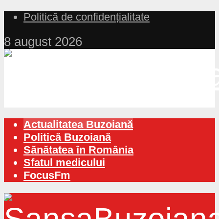
Politică de confidențialitate
8 august 2026
Actualitatea Buzoiană
Politică Buzoiană
Sănătatea în România
Sfatul medicului
FocusFm