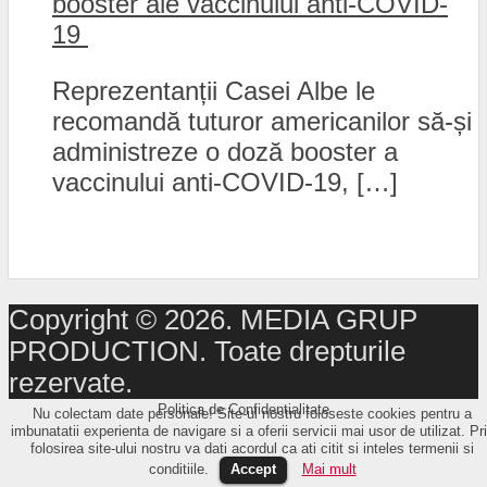
booster ale vaccinului anti-COVID-
19
Reprezentanții Casei Albe le
recomandă tuturor americanilor să-și
administreze o doză booster a
vaccinului anti-COVID-19, […]
Copyright © 2026. MEDIA GRUP
PRODUCTION. Toate drepturile
rezervate.
Politica de Confidențialitate
Nu colectam date personale! Site-ul nostru foloseste cookies pentru a
imbunatatii experienta de navigare si a oferii servicii mai usor de utilizat. Pr
folosirea site-ului nostru va dati acordul ca ati citit si inteles termenii si
conditiile.
Accept
Mai mult