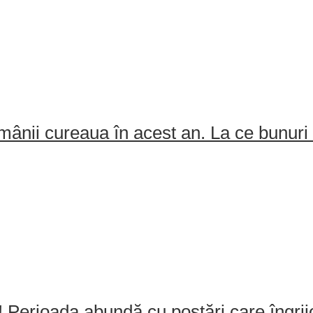
ânii cureaua în acest an. La ce bunuri 
e! Perioada abundă cu postări care îngri