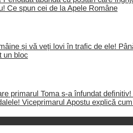
ău! Ce spun cei de la Apele Române
mâine și vă veți lovi în trafic de ele! Pâ
t un bloc
re primarul Toma s-a înfundat definitiv!
dalele! Viceprimarul Apostu explică cum 