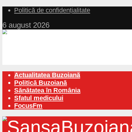
Politică de confidențialitate
6 august 2026
Actualitatea Buzoiană
Politică Buzoiană
Sănătatea în România
Sfatul medicului
FocusFm