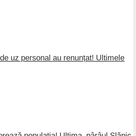
de uz personal au renunțat! Ultimele
jorează populația! Ultima, pârâul Slănic