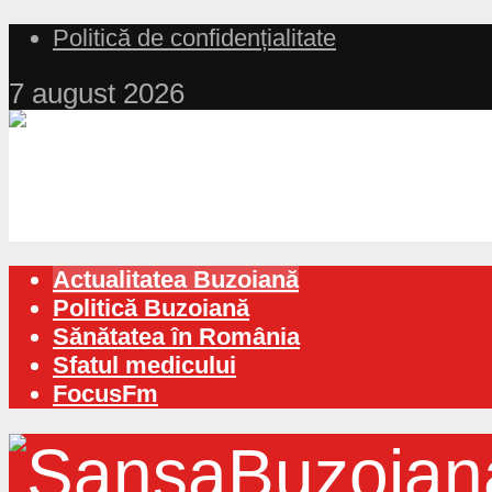
Politică de confidențialitate
7 august 2026
Actualitatea Buzoiană
Politică Buzoiană
Sănătatea în România
Sfatul medicului
FocusFm