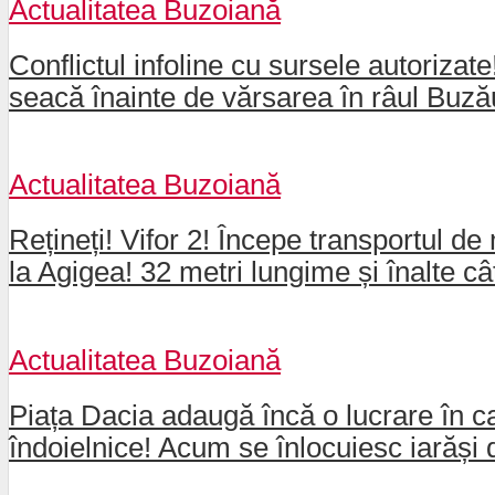
Actualitatea Buzoiană
Conflictul infoline cu sursele autorizat
seacă înainte de vărsarea în râul Buz
Actualitatea Buzoiană
Rețineți! Vifor 2! Începe transportul de 
la Agigea! 32 metri lungime și înalte câ
Actualitatea Buzoiană
Piața Dacia adaugă încă o lucrare în ca
îndoielnice! Acum se înlocuiesc iarăși 