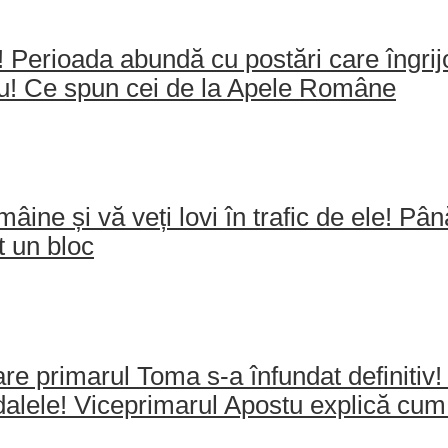
e! Perioada abundă cu postări care îngri
ău! Ce spun cei de la Apele Române
mâine și vă veți lovi în trafic de ele! Pâ
t un bloc
re primarul Toma s-a înfundat definitiv!
dalele! Viceprimarul Apostu explică cum 