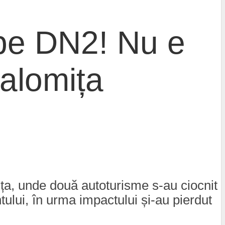
 pe DN2! Nu e
Ialomița
ița, unde două autoturisme s-au ciocnit
ntului, în urma impactului și-au pierdut