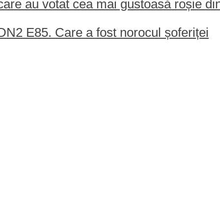
care au votat cea mai gustoasă roșie din
N2 E85. Care a fost norocul șoferiței