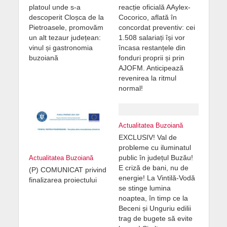
platoul unde s-a
reacție oficială AAylex-
descoperit Cloșca de la
Cocorico, aflată în
Pietroasele, promovăm
concordat preventiv: cei
un alt tezaur județean:
1.508 salariați își vor
vinul și gastronomia
încasa restanțele din
buzoiană
fonduri proprii și prin
AJOFM. Anticipează
revenirea la ritmul
normal!
Actualitatea Buzoiană
EXCLUSIV! Val de
probleme cu iluminatul
public în județul Buzău!
Actualitatea Buzoiană
E criză de bani, nu de
(P) COMUNICAT privind
energie! La Vintilă-Vodă
finalizarea proiectului
se stinge lumina
noaptea, în timp ce la
Beceni și Unguriu edilii
trag de bugete să evite