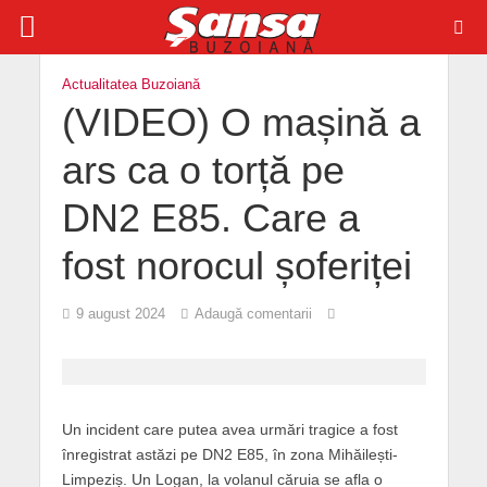
Actualitatea Buzoiană
(VIDEO) O mașină a
ars ca o torță pe
DN2 E85. Care a
fost norocul șoferiței
9 august 2024
Adaugă comentarii
Un incident care putea avea urmări tragice a fost
înregistrat astăzi pe DN2 E85, în zona Mihăilești-
Limpeziș. Un Logan, la volanul căruia se afla o