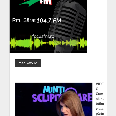
medikatv.ro
VIDE
O
Cum
să nu
trăim
viața
părin