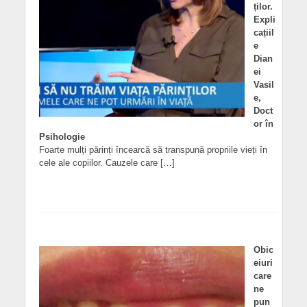
ților.
Expli
cațiil
e
Dian
ei
Vasil
e,
Doct
or în
Psihologie
Foarte mulți părinți încearcă să transpună propriile vieți în
cele ale copiilor. Cauzele care […]
Obic
eiuri
care
ne
pun