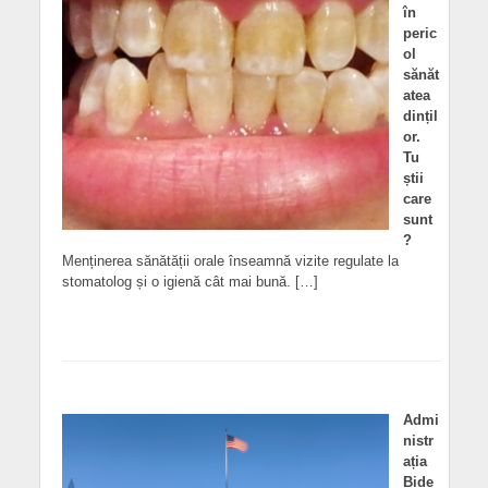
în
peric
ol
sănăt
atea
dințil
or.
Tu
știi
care
sunt
?
Menținerea sănătății orale înseamnă vizite regulate la
stomatolog și o igienă cât mai bună. […]
Admi
nistr
ația
Bide