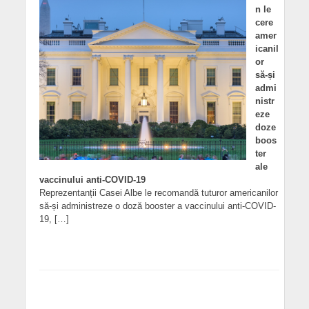
n le
cere
amer
icanil
or
să-și
admi
nistr
eze
doze
boos
ter
ale
vaccinului anti-COVID-19
Reprezentanții Casei Albe le recomandă tuturor americanilor
să-și administreze o doză booster a vaccinului anti-COVID-
19, […]