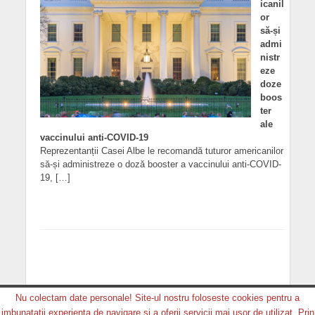
icanil
or
să-și
admi
nistr
eze
doze
boos
ter
ale
vaccinului anti-COVID-19
Reprezentanții Casei Albe le recomandă tuturor americanilor
să-și administreze o doză booster a vaccinului anti-COVID-
19, […]
Nu colectam date personale! Site-ul nostru foloseste cookies pentru a
imbunatatii experienta de navigare si a oferii servicii mai usor de utilizat. Prin