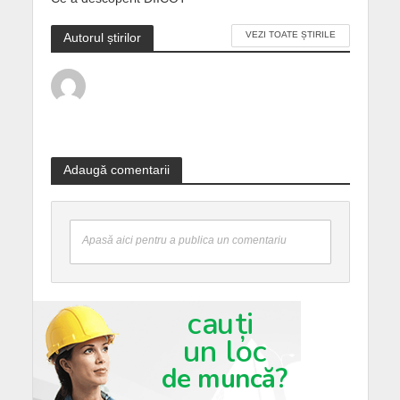
VEZI TOATE ȘTIRILE
Autorul știrilor
Adaugă comentarii
Apasă aici pentru a publica un comentariu