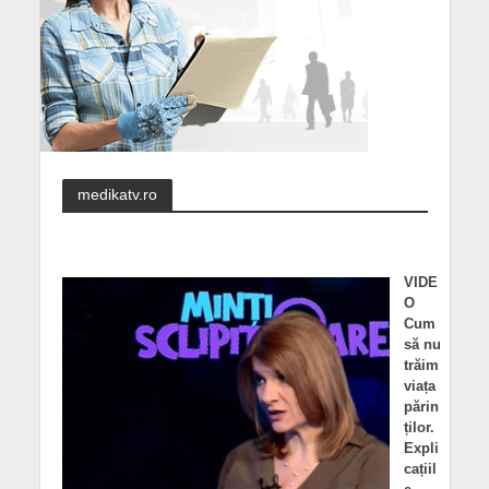
medikatv.ro
VIDE
O
Cum
să nu
trăim
viața
părin
ților.
Expli
cațiil