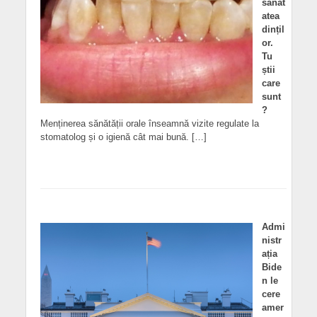
sănăt
atea
dințil
or.
Tu
știi
care
sunt
?
Menținerea sănătății orale înseamnă vizite regulate la
stomatolog și o igienă cât mai bună. […]
Admi
nistr
ația
Bide
n le
cere
amer