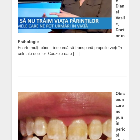
e
Dian
ei
Vasil
e,
Doct
or în
Psihologie
Foarte mulți părinți încearcă să transpună propriile vieți în
cele ale copiilor. Cauzele care […]
Obic
eiuri
care
ne
pun
în
peric
ol