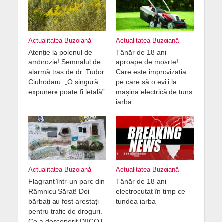
Actualitatea Buzoiană
Actualitatea Buzoiană
Atenție la polenul de
Tânăr de 18 ani,
ambrozie! Semnalul de
aproape de moarte!
alarmă tras de dr. Tudor
Care este improvizația
Ciuhodaru: „O singură
pe care să o eviți la
expunere poate fi letală”
mașina electrică de tuns
iarba
Actualitatea Buzoiană
Actualitatea Buzoiană
Flagrant într-un parc din
Tânăr de 18 ani,
Râmnicu Sărat! Doi
electrocutat în timp ce
bărbați au fost arestați
tundea iarba
pentru trafic de droguri.
Ce a descoperit DIICOT