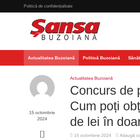
Politică de confidențialitate
Actualitatea Buzoiană
Politică Buzoiană
Sănăt
Actualitatea Buzoiană
Concurs de p
Cum poți obț
15 octombrie
de lei în doa
2024
15 octombrie 2024
Adaugă co