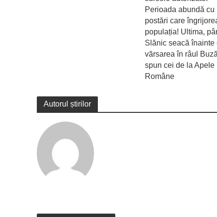
Perioada abundă cu
postări care îngrijor
populația! Ultima, pâ
Slănic seacă înainte
vărsarea în râul Buz
spun cei de la Apele
Române
Autorul știrilor