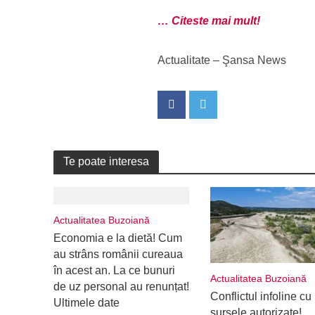
… Citeste mai mult!
Actualitate – Şansa News
Te poate interesa
Actualitatea Buzoiană
Economia e la dietă! Cum
au strâns românii cureaua
în acest an. La ce bunuri
Actualitatea Buzoiană
de uz personal au renunțat!
Conflictul infoline cu
Ultimele date
sursele autorizate!