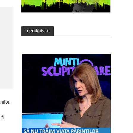
medikatv.ro
nilor,
fi