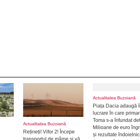
Actualitatea Buzoiană
Piața Dacia adaugă î
lucrare în care primar
Toma s-a înfundat defi
Actualitatea Buzoiană
Milioane de euro îng
Rețineți! Vifor 2! Începe
și rezultate îndoielnic
transportul de mâine și vă