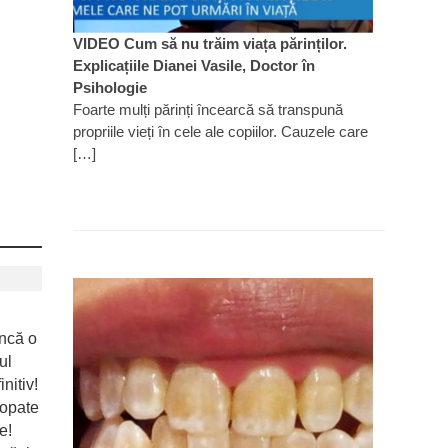
VIDEO Cum să nu trăim viața părinților.
Explicațiile Dianei Vasile, Doctor în
Psihologie
Foarte mulți părinți încearcă să transpună
propriile vieți în cele ale copiilor. Cauzele care
[…]
ncă o
ul
nitiv!
ropate
e!