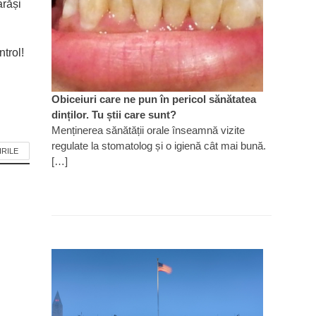
arăși
trol!
Obiceiuri care ne pun în pericol sănătatea
dinților. Tu știi care sunt?
Menținerea sănătății orale înseamnă vizite
regulate la stomatolog și o igienă cât mai bună.
IRILE
[…]