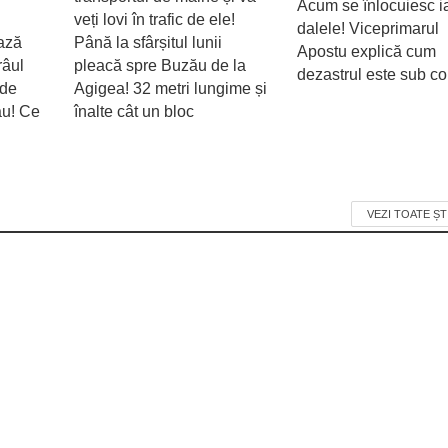
Acum se înlocuiesc i
veți lovi în trafic de ele!
dalele! Viceprimarul
ează
Până la sfârșitul lunii
Apostu explică cum
râul
pleacă spre Buzău de la
dezastrul este sub con
 de
Agigea! 32 metri lungime și
ău! Ce
înalte cât un bloc
VEZI TOATE ȘT