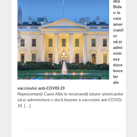
ația
Bide
n le
cere
amer
icanil
or
să-și
admi
nistr
eze
doze
boos
ter
ale
vaccinului anti-COVID-19
Reprezentanții Casei Albe le recomandă tuturor americanilor
să-și administreze o doză booster a vaccinului anti-COVID-
19, […]