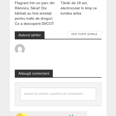
Flagrant într-un parc din
Tânăr de 18 ani,
Râmnicu Sărat! Doi
electrocutat în timp ce
bărbați au fost arestați
tundea iarba
pentru trafic de droguri.
Ce a descoperit DIICOT
VEZI TOATE ȘTIRILE
Autorul știrilor
Adaugă comentarii
Apasă aici pentru a publica un comentariu