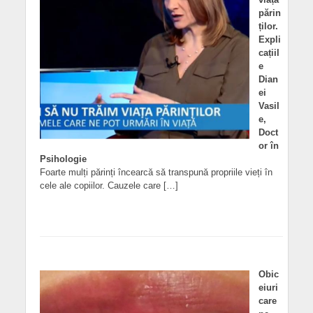
părin
ților.
Expli
cațiil
e
Dian
ei
Vasil
e,
Doct
or în
Psihologie
Foarte mulți părinți încearcă să transpună propriile vieți în
cele ale copiilor. Cauzele care […]
Obic
eiuri
care