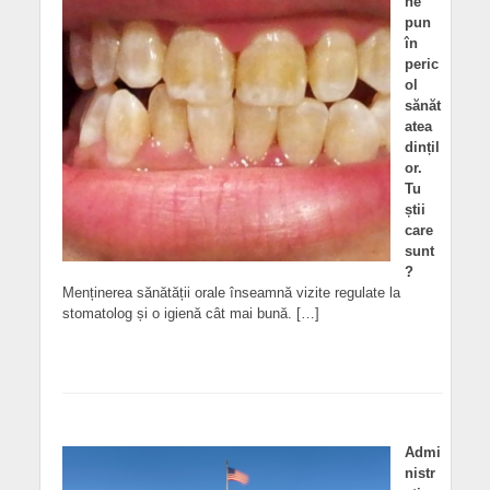
ne
pun
în
peric
ol
sănăt
atea
dințil
or.
Tu
știi
care
sunt
?
Menținerea sănătății orale înseamnă vizite regulate la
stomatolog și o igienă cât mai bună. […]
Admi
nistr