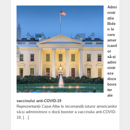
Admi
nistr
ația
Bide
n le
cere
amer
icanil
or
să-și
admi
nistr
eze
doze
boos
ter
ale
vaccinului anti-COVID-19
Reprezentanții Casei Albe le recomandă tuturor americanilor
să-și administreze o doză booster a vaccinului anti-COVID-
19, […]