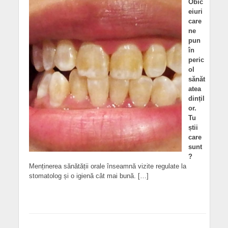
Obic
eiuri
care
ne
pun
în
peric
ol
sănăt
atea
dințil
or.
Tu
știi
care
sunt
?
Menținerea sănătății orale înseamnă vizite regulate la
stomatolog și o igienă cât mai bună. […]