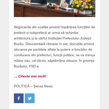
Negocierile din coaliție privind împărțirea funcțiilor de
prefecți și subprefecți ar urma să schimbe
arhitectura și la vârful Instituției Prefectului-Județul
Buzău. Deocamdată rămase în aer, discuțiile privind
alocarea pe partidele aflate la putere a funcțiilor de
conducere din prefecturi, funcții politice, se va tranșa
mâine sau, cel târziu, săptămâna viitoare. În privința
Buzăului, PSD a
… Citeste mai mult!
POLITICĂ – Şansa News