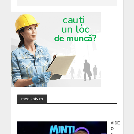
medikatv.ro
VIDE
O