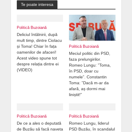
Te poate interesa
Politică Buzoiană
Deliciul întâlnirii, după
mult timp, dintre Ciolacu
și Toma! Chiar în fața
Politică Buzoiană
oamenilor de afaceri!
Meciul politic din PSD,
Acest video spune tot
faza prelungirilor.
despre relația dintre ei
Romeo Lungu: ”Toma,
(VIDEO)
în PSD, doar cu
numele”. Constantin
Toma: ”Dacă m-ar da
afară, aș dormi mai
liniștit!”
Politică Buzoiană
Politică Buzoiană
De ce a ales o deputată
Romeo Lungu, liderul
de Buzău să facă naveta
PSD Buzău, în scandalul