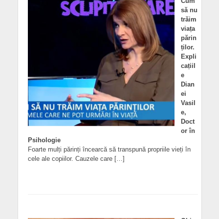
Cum
să nu
trăim
viața
părin
ților.
Expli
cațiil
e
Dian
ei
Vasil
e,
Doct
or în
Psihologie
Foarte mulți părinți încearcă să transpună propriile vieți în
cele ale copiilor. Cauzele care […]