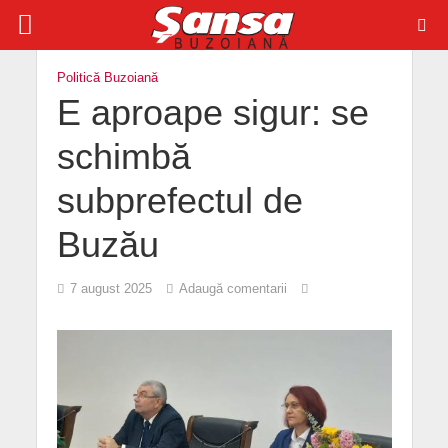
Politică Buzoiană
E aproape sigur: se
schimbă
subprefectul de
Buzău
7 august 2025
Adaugă comentarii