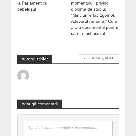
la Parlament cu
momentului, privind
bebelușul
diploma de studiu:
”Minciunile fac zgomot.
Adevărul rămâne.” Cum
arată documentul pentru
care a fost acuzat
VEZI TOATE ȘTIRILE
Autorul știrilor
Adaugă comentarii
Apasă aici pentru a publica un comentariu