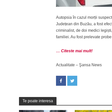
Autopsia în cazul morții suspect
Județean din Buzău, a fost efect
criminalist, de doi medici legiști
familiei. Au fost prelevate pro
… Citeste mai mult!
Actualitate – Şansa News
Te poate interesa