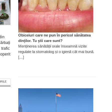
Obiceiuri care ne pun în pericol sănătatea
din
dinților. Tu știi care sunt?
ărbați
Menținerea sănătății orale înseamnă vizite
 trafic
regulate la stomatolog și o igienă cât mai bună.
operit
[…]
IRILE