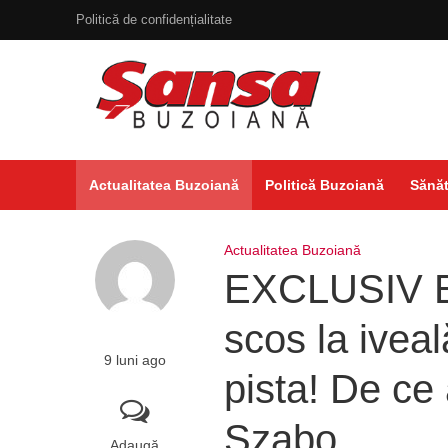
Politică de confidențialitate
Actualitatea Buzoiană
Politică Buzoiană
Sănăt
Actualitatea Buzoiană
EXCLUSIV Es
scos la ivea
9 luni ago
pista! De ce 
Szabo
Adaugă