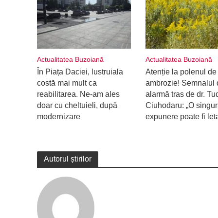
Actualitatea Buzoiană
Actualitatea Buzoiană
În Piața Daciei, lustruiala
Atenție la polenul de
costă mai mult ca
ambrozie! Semnalul 
reabilitarea. Ne-am ales
alarmă tras de dr. Tu
doar cu cheltuieli, după
Ciuhodaru: „O singu
modernizare
expunere poate fi let
Autorul știrilor