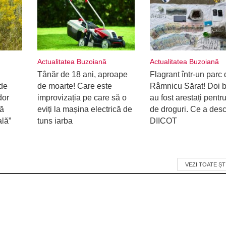
Actualitatea Buzoiană
Actualitatea Buzoiană
Tânăr de 18 ani, aproape
Flagrant într-un parc 
de
de moarte! Care este
Râmnicu Sărat! Doi b
dor
improvizația pe care să o
au fost arestați pentru
ră
eviți la mașina electrică de
de droguri. Ce a desc
ală”
tuns iarba
DIICOT
VEZI TOATE ȘT