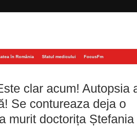
atea în România
Sfatul medicului
FocusFm
te clar acum! Autopsia 
lă! Se contureaza deja o
a murit doctorița Ștefania