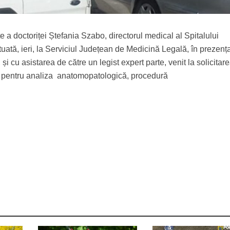
e a doctoriței Ștefania Szabo, directorul medical al Spitalului
uată, ieri, la Serviciul Județean de Medicină Legală, în prezenț
, și cu asistarea de către un legist expert parte, venit la solicitar
be pentru analiza anatomopatologică, procedură