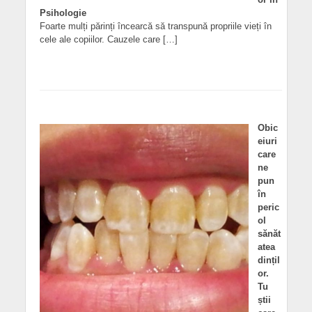
Psihologie
Foarte mulți părinți încearcă să transpună propriile vieți în
cele ale copiilor. Cauzele care […]
Obic
eiuri
care
ne
pun
în
peric
ol
sănăt
atea
dințil
or.
Tu
știi