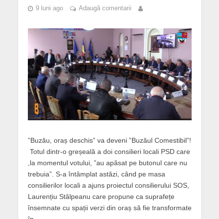
9 luni ago
Adaugă comentarii
”Buzău, oraș deschis” va deveni ”Buzăul Comestibil”!
Totul dintr-o greșeală a doi consilieri locali PSD care
,la momentul votului, ”au apăsat pe butonul care nu
trebuia”. S-a întâmplat astăzi, când pe masa
consilierilor locali a ajuns proiectul consilierului SOS,
Laurențiu Stâlpeanu care propune ca suprafețe
însemnate cu spații verzi din oraș să fie transformate