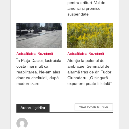
pentru drifturi. Val de
amenzi și premise
suspendate
Actualitatea Buzoiană
Actualitatea Buzoiană
În Piața Daciei, lustruiala
Atenție la polenul de
costă mai mult ca
ambrozie! Semnalul de
reabilitarea. Ne-am ales
alarmă tras de dr. Tudor
doar cu cheltuieli, după
Ciuhodaru: „O singură
modernizare
expunere poate fi letală”
VEZI TOATE ȘTIRILE
Autorul știrilor