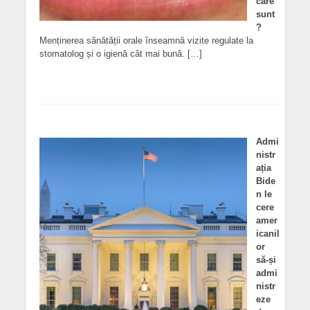
care
sunt
?
Menținerea sănătății orale înseamnă vizite regulate la
stomatolog și o igienă cât mai bună. […]
Admi
nistr
ația
Bide
n le
cere
amer
icanil
or
să-și
admi
nistr
eze