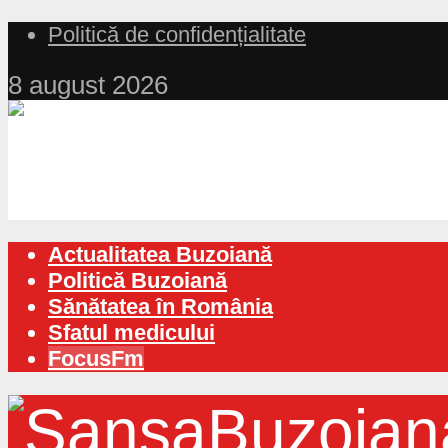
Politică de confidențialitate
8 august 2026
Actualitatea Buzoiană
Politică Buzoiană
Sănătatea în România
Sfatul medicului
FocusFm