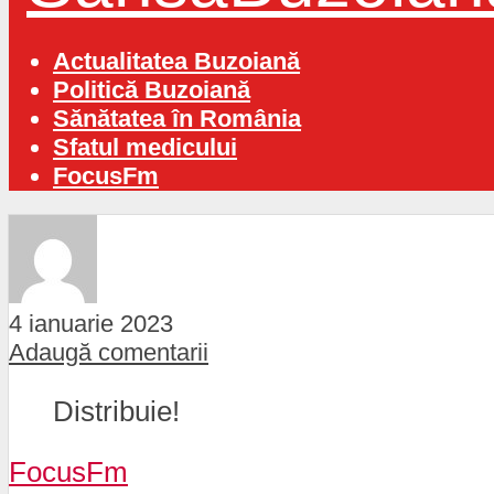
Actualitatea Buzoiană
Politică Buzoiană
Sănătatea în România
Sfatul medicului
FocusFm
4 ianuarie 2023
Adaugă comentarii
Distribuie!
FocusFm