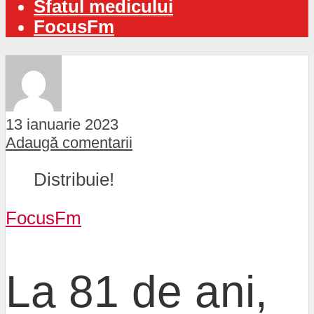
Sfatul medicului
FocusFm
13 ianuarie 2023
Adaugă comentarii
Distribuie!
FocusFm
La 81 de ani,