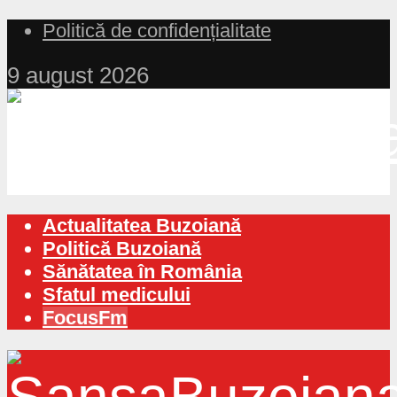
Politică de confidențialitate
9 august 2026
Actualitatea Buzoiană
Politică Buzoiană
Sănătatea în România
Sfatul medicului
FocusFm