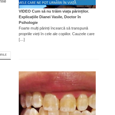
ilie
VIDEO Cum să nu trăim viața părinților.
Explicațiile Dianei Vasile, Doctor în
Psihologie
Foarte mulți părinți încearcă să transpună
propriile vieți în cele ale copiilor. Cauzele care
[…]
IRILE