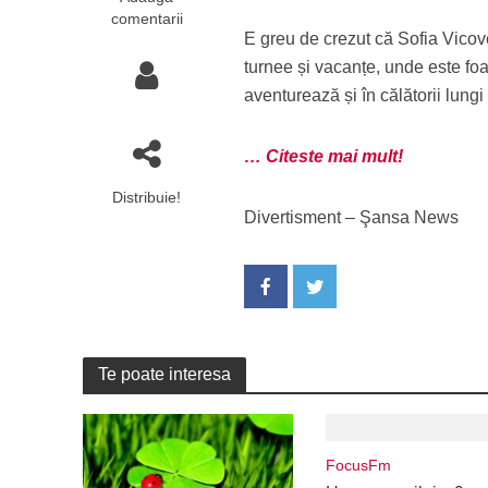
comentarii
E greu de crezut că Sofia Vicove
turnee și vacanțe, unde este foart
aventurează și în călătorii lung
… Citeste mai mult!
Distribuie!
Divertisment – Şansa News
Te poate interesa
FocusFm