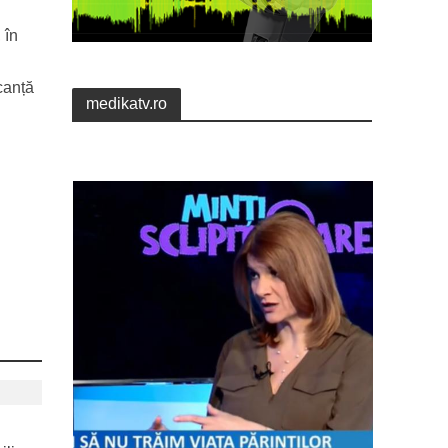
 în
canță
medikatv.ro