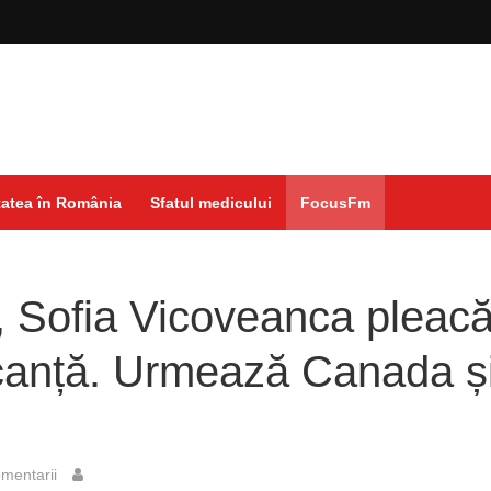
atea în România
Sfatul medicului
FocusFm
, Sofia Vicoveanca pleac
acanță. Urmează Canada ș
mentarii