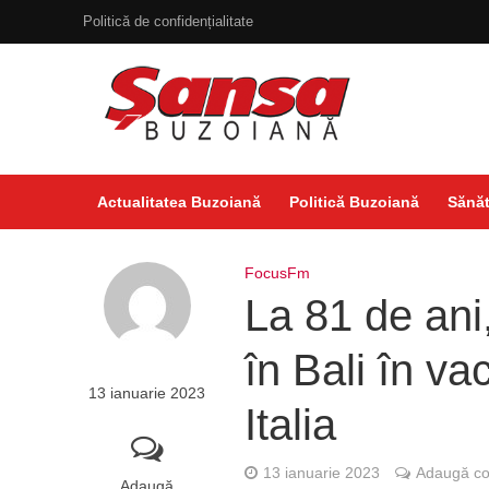
Politică de confidențialitate
Actualitatea Buzoiană
Politică Buzoiană
Sănăt
FocusFm
La 81 de ani
în Bali în v
13 ianuarie 2023
Italia
13 ianuarie 2023
Adaugă co
Adaugă