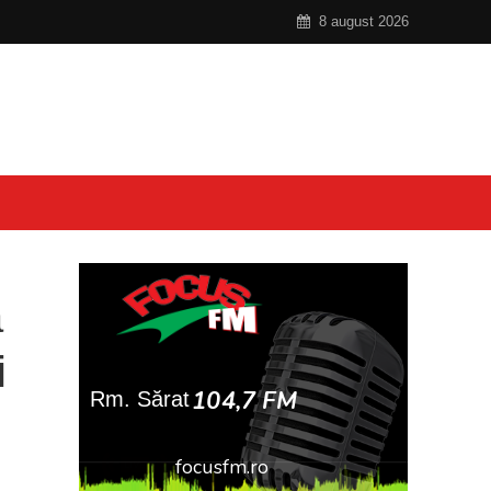
8 august 2026
ă
i