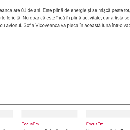
anca are 81 de ani. Este plină de energie și se mișcă peste tot,
e fericită. Nu doar că este încă în plină activitate, dar artista se
i cu avionul. Sofia Vicoveanca va pleca în această lună într-o va
FocusFm
FocusFm