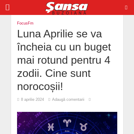
FocusFm
Luna Aprilie se va
încheia cu un buget
mai rotund pentru 4
zodii. Cine sunt
norocoșii!
8 aprilie 2024
Adaugă comentarii