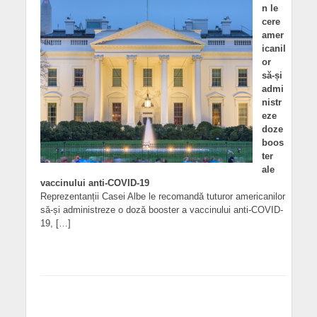
n le
cere
amer
icanil
or
să-și
admi
nistr
eze
doze
boos
ter
ale
vaccinului anti-COVID-19
Reprezentanții Casei Albe le recomandă tuturor americanilor
să-și administreze o doză booster a vaccinului anti-COVID-
19, […]