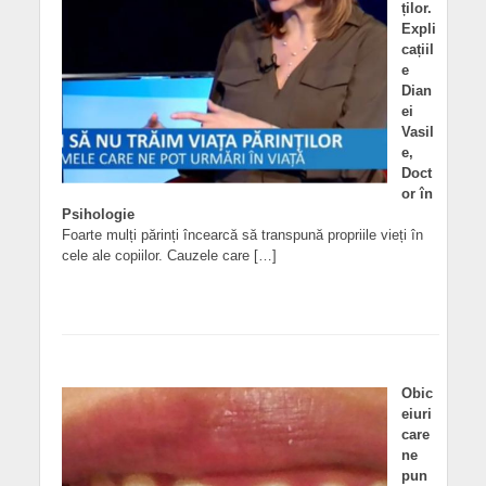
ților.
Expli
cațiil
e
Dian
ei
Vasil
e,
Doct
or în
Psihologie
Foarte mulți părinți încearcă să transpună propriile vieți în
cele ale copiilor. Cauzele care […]
Obic
eiuri
care
ne
pun