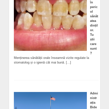
în
peric
ol
sănăt
atea
dințil
or.
Tu
știi
care
sunt
?
Menținerea sănătății orale înseamnă vizite regulate la
stomatolog și o igienă cât mai bună. […]
Admi
nistr
ația
Bide