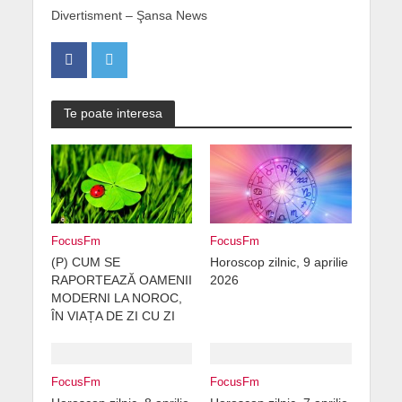
Divertisment – Şansa News
Te poate interesa
FocusFm
FocusFm
(P) CUM SE
Horoscop zilnic, 9 aprilie
RAPORTEAZĂ OAMENII
2026
MODERNI LA NOROC,
ÎN VIAȚA DE ZI CU ZI
FocusFm
FocusFm