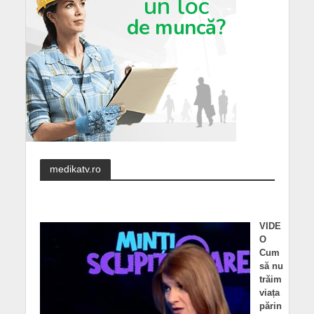
medikatv.ro
VIDE
O
Cum
să nu
trăim
viața
părin