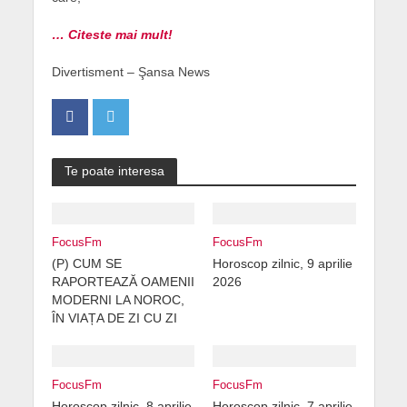
… Citeste mai mult!
Divertisment – Şansa News
Te poate interesa
FocusFm
FocusFm
(P) CUM SE
Horoscop zilnic, 9 aprilie
RAPORTEAZĂ OAMENII
2026
MODERNI LA NOROC,
ÎN VIAȚA DE ZI CU ZI
FocusFm
FocusFm
Horoscop zilnic, 8 aprilie
Horoscop zilnic, 7 aprilie