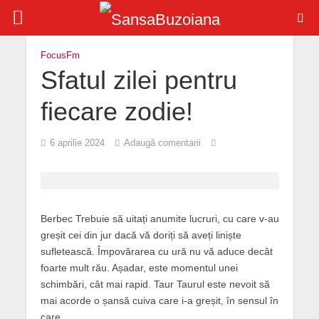
FocusFm
Sfatul zilei pentru
fiecare zodie!
6 aprilie 2024
Adaugă comentarii
Berbec Trebuie să uitați anumite lucruri, cu care v-au
greșit cei din jur dacă vă doriți să aveți liniște
sufletească. Împovărarea cu ură nu vă aduce decât
foarte mult rău. Așadar, este momentul unei
schimbări, cât mai rapid. Taur Taurul este nevoit să
mai acorde o șansă cuiva care i-a greșit, în sensul în
care,