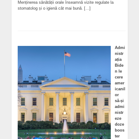
Menținerea sănătății orale înseamnă vizite regulate la
stomatolog și o igienă cât mai bună. […]
Admi
nistr
ația
Bide
n le
cere
amer
icanil
or
să-și
admi
nistr
eze
doze
boos
ter