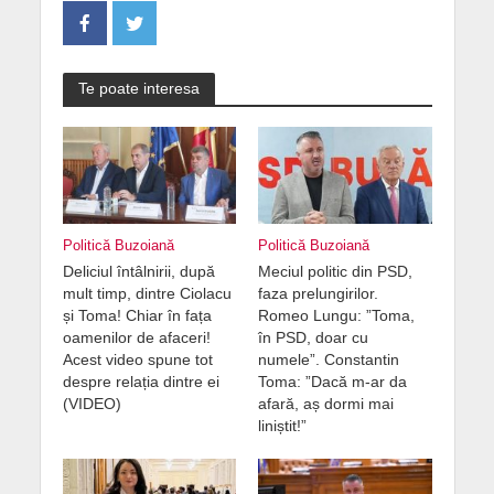
Te poate interesa
Politică Buzoiană
Politică Buzoiană
Deliciul întâlnirii, după
Meciul politic din PSD,
mult timp, dintre Ciolacu
faza prelungirilor.
și Toma! Chiar în fața
Romeo Lungu: ”Toma,
oamenilor de afaceri!
în PSD, doar cu
Acest video spune tot
numele”. Constantin
despre relația dintre ei
Toma: ”Dacă m-ar da
(VIDEO)
afară, aș dormi mai
liniștit!”