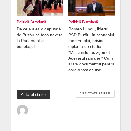
Politică Buzoiană
Politică Buzoiană
De ce a ales o deputată
Romeo Lungu, liderul
de Buzău să facă naveta
PSD Buzău, în scandalul
la Parlament cu
momentului, privind
bebelușul
diploma de studiu:
”Minciunile fac zgomot.
Adevărul rămâne.” Cum
arată documentul pentru
care a fost acuzat
VEZI TOATE ȘTIRILE
Autorul știrilor