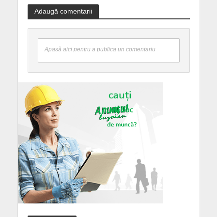
Adaugă comentarii
Apasă aici pentru a publica un comentariu