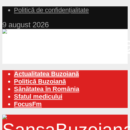
Politică de confidențialitate
9 august 2026
Actualitatea Buzoiană
Politică Buzoiană
Sănătatea în România
Sfatul medicului
FocusFm