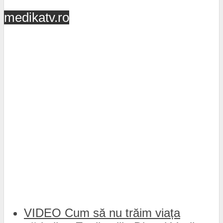
medikatv.ro
VIDEO Cum să nu trăim viața