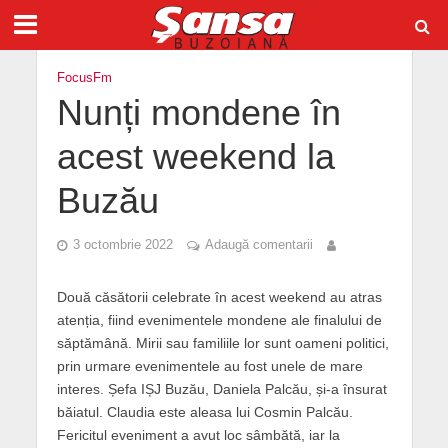
FocusFm
Nunți mondene în
acest weekend la
Buzău
3 octombrie 2022
Adaugă comentarii
Două căsătorii celebrate în acest weekend au atras
atenția, fiind evenimentele mondene ale finalului de
săptămână. Mirii sau familiile lor sunt oameni politici,
prin urmare evenimentele au fost unele de mare
interes. Șefa IȘJ Buzău, Daniela Palcău, și-a însurat
băiatul. Claudia este aleasa lui Cosmin Palcău.
Fericitul eveniment a avut loc sâmbătă, iar la