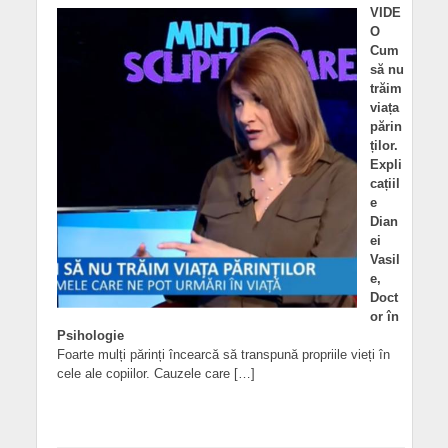
VIDE
O
Cum
să nu
trăim
viața
părin
ților.
Expli
cațiil
e
Dian
ei
Vasil
e,
Doct
or în
Psihologie
Foarte mulți părinți încearcă să transpună propriile vieți în
cele ale copiilor. Cauzele care […]