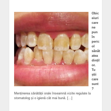
Obic
eiuri
care
ne
pun
în
peric
ol
sănăt
atea
dințil
or.
Tu
știi
care
sunt
?
Menținerea sănătății orale înseamnă vizite regulate la
stomatolog și o igienă cât mai bună. […]