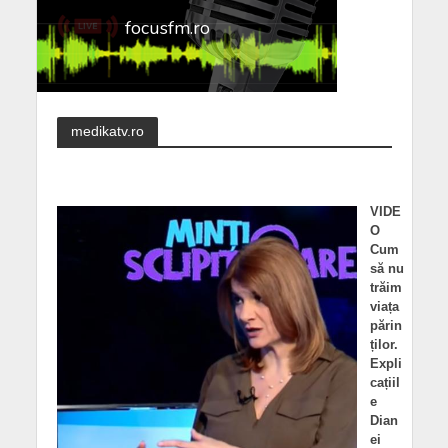
medikatv.ro
VIDE
O
Cum
să nu
trăim
viața
părin
ților.
Expli
cațiil
e
Dian
ei