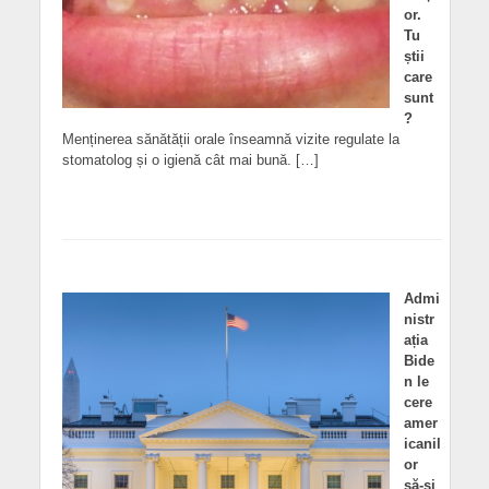
or.
Tu
știi
care
sunt
?
Menținerea sănătății orale înseamnă vizite regulate la
stomatolog și o igienă cât mai bună. […]
Admi
nistr
ația
Bide
n le
cere
amer
icanil
or
să-și