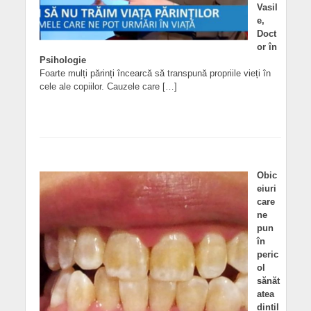
Vasil
e,
Doct
or în
Psihologie
Foarte mulți părinți încearcă să transpună propriile vieți în
cele ale copiilor. Cauzele care […]
Obic
eiuri
care
ne
pun
în
peric
ol
sănăt
atea
dințil