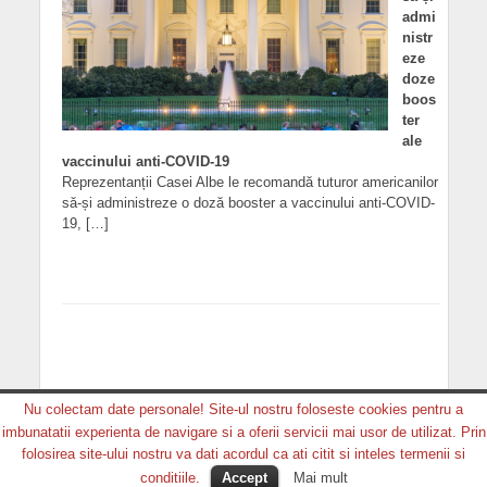
admi
nistr
eze
doze
boos
ter
ale
vaccinului anti-COVID-19
Reprezentanții Casei Albe le recomandă tuturor americanilor
să-și administreze o doză booster a vaccinului anti-COVID-
19, […]
Nu colectam date personale! Site-ul nostru foloseste cookies pentru a
imbunatatii experienta de navigare si a oferii servicii mai usor de utilizat. Prin
Copyright © 2026. MEDIA GRUP PRODUCTION. Toate
folosirea site-ului nostru va dati acordul ca ati citit si inteles termenii si
drepturile rezervate.
conditiile.
Accept
Mai mult