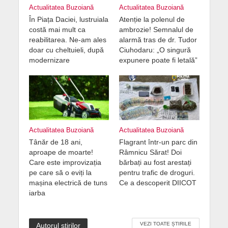
Actualitatea Buzoiană
Actualitatea Buzoiană
În Piața Daciei, lustruiala
Atenție la polenul de
costă mai mult ca
ambrozie! Semnalul de
reabilitarea. Ne-am ales
alarmă tras de dr. Tudor
doar cu cheltuieli, după
Ciuhodaru: „O singură
modernizare
expunere poate fi letală”
Actualitatea Buzoiană
Actualitatea Buzoiană
Tânăr de 18 ani,
Flagrant într-un parc din
aproape de moarte!
Râmnicu Sărat! Doi
Care este improvizația
bărbați au fost arestați
pe care să o eviți la
pentru trafic de droguri.
mașina electrică de tuns
Ce a descoperit DIICOT
iarba
VEZI TOATE ȘTIRILE
Autorul știrilor