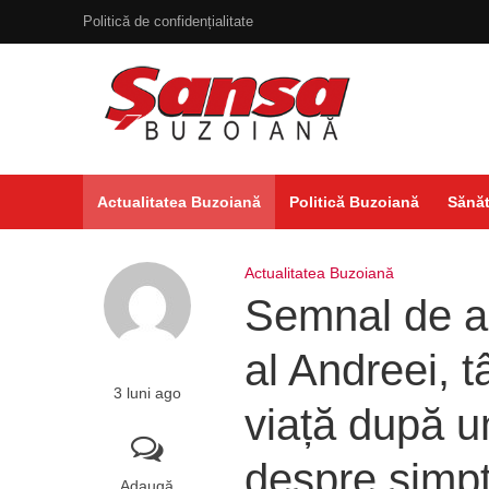
Politică de confidențialitate
Actualitatea Buzoiană
Politică Buzoiană
Sănăt
Actualitatea Buzoiană
Semnal de a
al Andreei, 
3 luni ago
viață după u
despre simpt
Adaugă