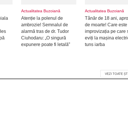
Actualitatea Buzoiană
Actualitatea Buzoiană
uiala
Atenție la polenul de
Tânăr de 18 ani, apr
ambrozie! Semnalul de
de moarte! Care este
les
alarmă tras de dr. Tudor
improvizația pe care 
upă
Ciuhodaru: „O singură
eviți la mașina electr
expunere poate fi letală”
tuns iarba
VEZI TOATE ȘT