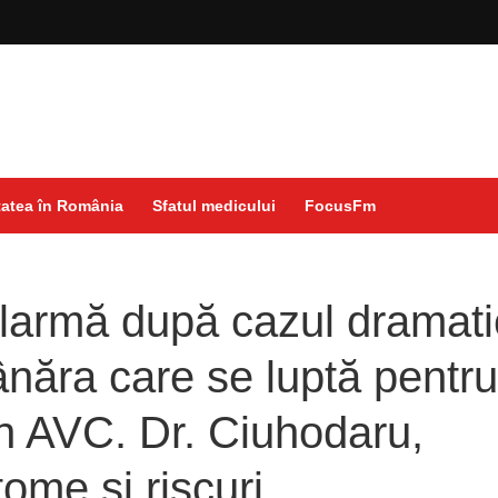
atea în România
Sfatul medicului
FocusFm
larmă după cazul dramati
tânăra care se luptă pentr
n AVC. Dr. Ciuhodaru,
ome și riscuri