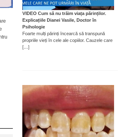
VIDEO Cum să nu trăim viața părinților.
Explicațiile Dianei Vasile, Doctor în
are
Psihologie
e
Foarte mulți părinți încearcă să transpună
ntru
propriile vieți în cele ale copiilor. Cauzele care
[…]