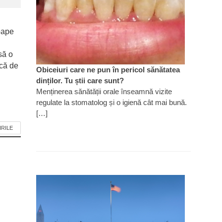
oape
să o
ică de
Obiceiuri care ne pun în pericol sănătatea
dinților. Tu știi care sunt?
Menținerea sănătății orale înseamnă vizite
regulate la stomatolog și o igienă cât mai bună.
[…]
IRILE