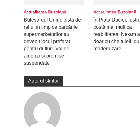
Actualitatea Buzoiană
Actualitatea Buzoiană
Bulevardul Unirii, pistă de
În Piața Daciei, lustr
raliu, în timp ce parcările
costă mai mult ca
supermarketurilor au
reabilitarea. Ne-am a
devenit locul preferat
doar cu cheltuieli, d
pentru drifturi. Val de
modernizare
amenzi și premise
suspendate
Autorul știrilor