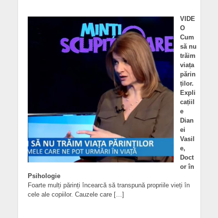
VIDE
O
Cum
să nu
trăim
viața
părin
ților.
Expli
cațiil
e
Dian
ei
Vasil
e,
Doct
or în
Psihologie
Foarte mulți părinți încearcă să transpună propriile vieți în
cele ale copiilor. Cauzele care […]