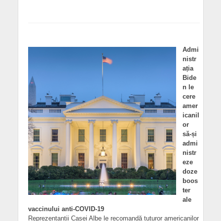
Admi
nistr
ația
Bide
n le
cere
amer
icanil
or
să-și
admi
nistr
eze
doze
boos
ter
ale
vaccinului anti-COVID-19
Reprezentanții Casei Albe le recomandă tuturor americanilor