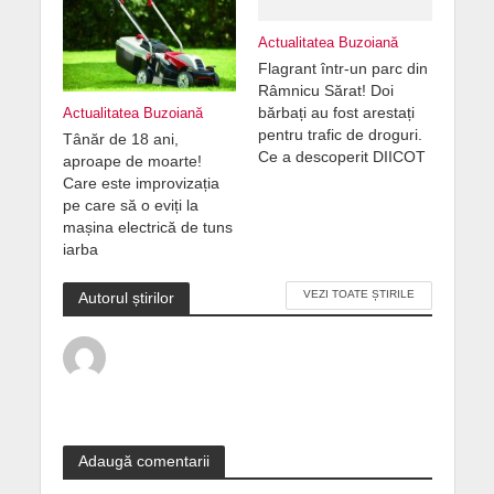
Actualitatea Buzoiană
Flagrant într-un parc din
Râmnicu Sărat! Doi
bărbați au fost arestați
Actualitatea Buzoiană
pentru trafic de droguri.
Tânăr de 18 ani,
Ce a descoperit DIICOT
aproape de moarte!
Care este improvizația
pe care să o eviți la
mașina electrică de tuns
iarba
VEZI TOATE ȘTIRILE
Autorul știrilor
Adaugă comentarii