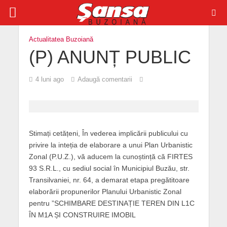
Actualitatea Buzoiană
(P) ANUNȚ PUBLIC
4 luni ago
Adaugă comentarii
Stimați cetățeni, În vederea implicării publicului cu
privire la inteția de elaborare a unui Plan Urbanistic
Zonal (P.U.Z.), vă aducem la cunoștință că FIRTES
93 S.R.L., cu sediul social în Municipiul Buzău, str.
Transilvaniei, nr. 64, a demarat etapa pregătitoare
elaborării propunerilor Planului Urbanistic Zonal
pentru ”SCHIMBARE DESTINAȚIE TEREN DIN L1C
ÎN M1A ȘI CONSTRUIRE IMOBIL