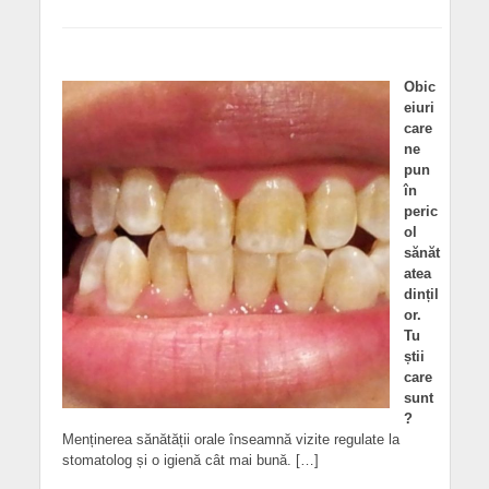
Obic
eiuri
care
ne
pun
în
peric
ol
sănăt
atea
dințil
or.
Tu
știi
care
sunt
?
Menținerea sănătății orale înseamnă vizite regulate la
stomatolog și o igienă cât mai bună. […]