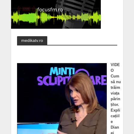
medikatv.ro
VIDE
O
Cum
să nu
trăim
viața
părin
ților.
Expli
cațiil
e
Dian
ei