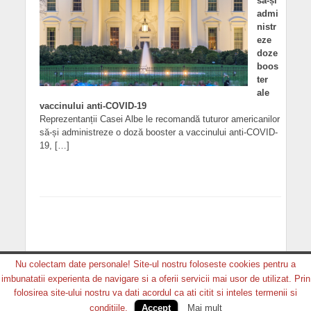
să-și
admi
nistr
eze
doze
boos
ter
ale
vaccinului anti-COVID-19
Reprezentanții Casei Albe le recomandă tuturor americanilor
să-și administreze o doză booster a vaccinului anti-COVID-
19, […]
Nu colectam date personale! Site-ul nostru foloseste cookies pentru a
imbunatatii experienta de navigare si a oferii servicii mai usor de utilizat. Prin
Copyright © 2026. MEDIA GRUP PRODUCTION. Toate
folosirea site-ului nostru va dati acordul ca ati citit si inteles termenii si
drepturile rezervate.
conditiile.
Accept
Mai mult