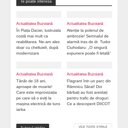
Te poate interesa
Actualitatea Buzoiană
Actualitatea Buzoiană
În Piața Daciei, lustruiala
Atenție la polenul de
costă mai mult ca
ambrozie! Semnalul de
reabilitarea. Ne-am ales
alarmă tras de dr. Tudor
doar cu cheltuieli, după
Ciuhodaru: „O singură
modernizare
expunere poate fi letală”
Actualitatea Buzoiană
Actualitatea Buzoiană
Tânăr de 18 ani,
Flagrant într-un parc din
aproape de moarte!
Râmnicu Sărat! Doi
Care este improvizația
bărbați au fost arestați
pe care să o eviți la
pentru trafic de droguri.
mașina electrică de tuns
Ce a descoperit DIICOT
iarba
VEZI TOATE ȘTIRILE
Autorul știrilor