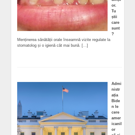
or.
Tu
știi
care
sunt
?
Menținerea sănătății orale înseamnă vizite regulate la
stomatolog și o igienă cât mai bună. […]
Admi
nistr
ația
Bide
n le
cere
amer
icanil
or