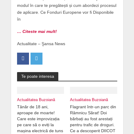
modul în care te pregătești și cum abordezi procesul
de aplicare. Ce Fonduri Europene vor fi Disponibile
în
… Citeste mai mult!
Actualitate – Şansa News
Te poate interesa
Actualitatea Buzoiană
Actualitatea Buzoiană
Tânăr de 18 ani,
Flagrant într-un parc din
aproape de moarte!
Râmnicu Sărat! Doi
Care este improvizația
bărbați au fost arestați
pe care să o eviți la
pentru trafic de droguri.
mașina electrică de tuns
Ce a descoperit DIICOT