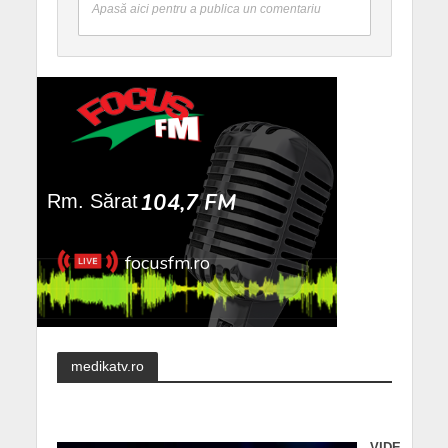
Apasă aici pentru a publica un comentariu
medikatv.ro
VIDE