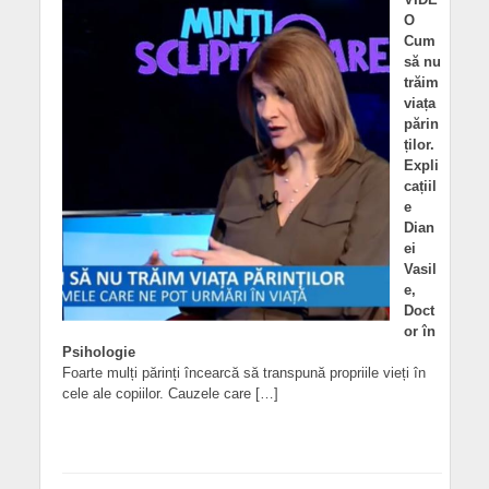
O
Cum
să nu
trăim
viața
părin
ților.
Expli
cațiil
e
Dian
ei
Vasil
e,
Doct
or în
Psihologie
Foarte mulți părinți încearcă să transpună propriile vieți în
cele ale copiilor. Cauzele care […]