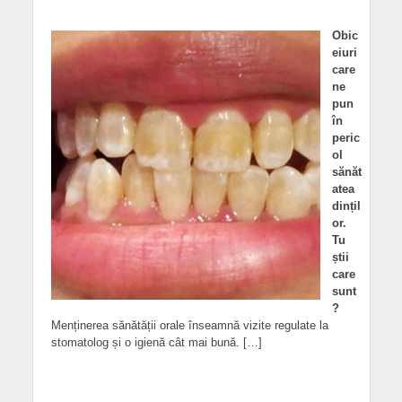
Obic
eiuri
care
ne
pun
în
peric
ol
sănăt
atea
dințil
or.
Tu
știi
care
sunt
?
Menținerea sănătății orale înseamnă vizite regulate la
stomatolog și o igienă cât mai bună. […]