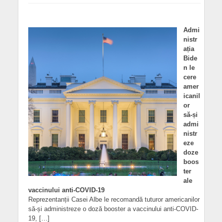
Admi
nistr
ația
Bide
n le
cere
amer
icanil
or
să-și
admi
nistr
eze
doze
boos
ter
ale
vaccinului anti-COVID-19
Reprezentanții Casei Albe le recomandă tuturor americanilor
să-și administreze o doză booster a vaccinului anti-COVID-
19, […]