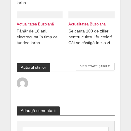
iarba
Actualitatea Buzoiană
Actualitatea Buzoiană
Tânăr de 18 ani,
Se caută 100 de zilieri
electrocutat în timp ce
pentru culesul fructelor!
tundea iarba
Cât se câștigă într-o zi
VEZI TOATE ȘTIRILE
Autorul știrilor
Adaugă comentarii