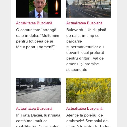
Actualitatea Buzoiană
Actualitatea Buzoiană
O comunitate întreagă
Bulevardul Unirii, pistă
este în doliu. ”Mulțumim
de raliu, în timp ce
pentru tot ceea ce ai
parcările
făcut pentru oameni!”
supermarketurilor au
devenit locul preferat
pentru drifturi. Val de
amenzi și premise
suspendate
Actualitatea Buzoiană
Actualitatea Buzoiană
În Piața Daciei, lustruiala
Atenție la polenul de
costă mai mult ca
ambrozie! Semnalul de
reabilitarea. Ne-am ales
alarmă tras de dr. Tudor