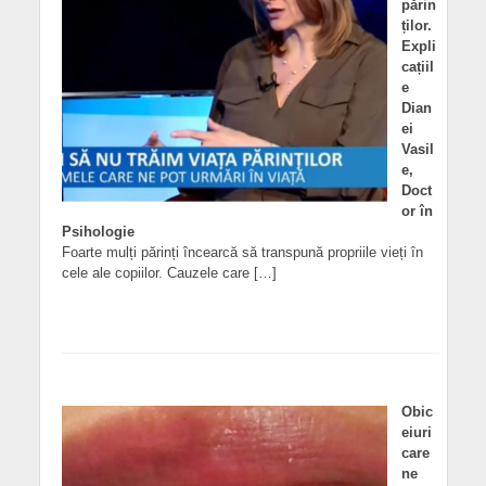
părin
ților.
Expli
cațiil
e
Dian
ei
Vasil
e,
Doct
or în
Psihologie
Foarte mulți părinți încearcă să transpună propriile vieți în
cele ale copiilor. Cauzele care […]
Obic
eiuri
care
ne