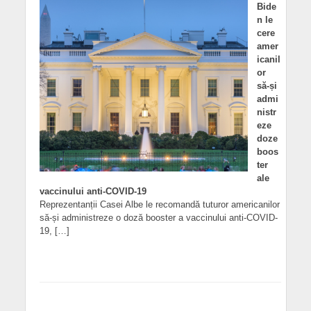
Bide
n le
cere
amer
icanil
or
să-și
admi
nistr
eze
doze
boos
ter
ale
vaccinului anti-COVID-19
Reprezentanții Casei Albe le recomandă tuturor americanilor
să-și administreze o doză booster a vaccinului anti-COVID-
19, […]