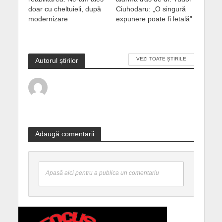
doar cu cheltuieli, după
Ciuhodaru: „O singură
modernizare
expunere poate fi letală”
VEZI TOATE ȘTIRILE
Autorul știrilor
Adaugă comentarii
Apasă aici pentru a publica un comentariu