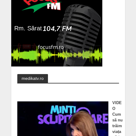
medikatv.ro
VIDE
O
Cum
să nu
trăim
viața