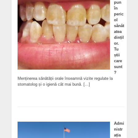
pun
în
peric
ol
sănăt
atea
dințil
or.
Tu
știi
care
sunt
?
Menținerea sănătății orale înseamnă vizite regulate la
stomatolog și o igienă cât mai bună. […]
Admi
nistr
ația