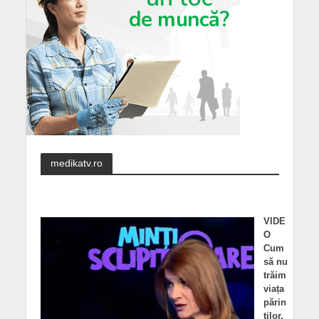
medikatv.ro
VIDE
O
Cum
să nu
trăim
viața
părin
ților.