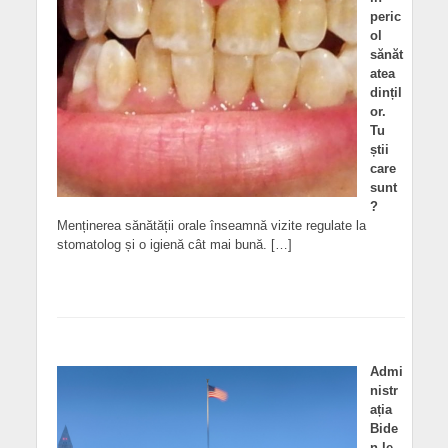
peric
ol
sănăt
atea
dințil
or.
Tu
știi
care
sunt
?
Menținerea sănătății orale înseamnă vizite regulate la
stomatolog și o igienă cât mai bună. […]
Admi
nistr
ația
Bide
n le