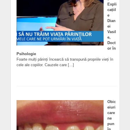
Expli
cațiil
e
Dian
ei
Vasil
e,
Doct
or în
Psihologie
Foarte mulți părinți încearcă să transpună propriile vieți în
cele ale copiilor. Cauzele care […]
Obic
eiuri
care
ne
pun
în