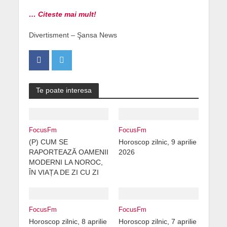
… Citeste mai mult!
Divertisment – Şansa News
Te poate interesa
FocusFm
FocusFm
(P) CUM SE
Horoscop zilnic, 9 aprilie
RAPORTEAZĂ OAMENII
2026
MODERNI LA NOROC,
ÎN VIAȚA DE ZI CU ZI
FocusFm
FocusFm
Horoscop zilnic, 8 aprilie
Horoscop zilnic, 7 aprilie