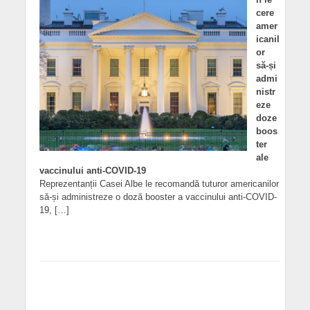
cere
amer
icanil
or
să-și
admi
nistr
eze
doze
boos
ter
ale
vaccinului anti-COVID-19
Reprezentanții Casei Albe le recomandă tuturor americanilor
să-și administreze o doză booster a vaccinului anti-COVID-
19, […]