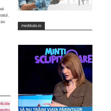
mai
atul.
 au
medikatv.ro