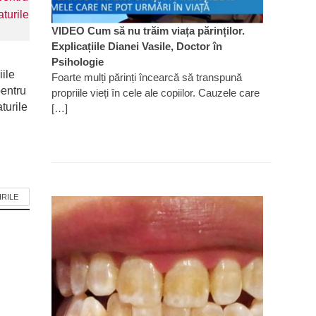
VIDEO Cum să nu trăim viața părinților.
Explicațiile Dianei Vasile, Doctor în
Psihologie
iile
Foarte mulți părinți încearcă să transpună
pentru
propriile vieți în cele ale copiilor. Cauzele care
turile
[…]
IRILE