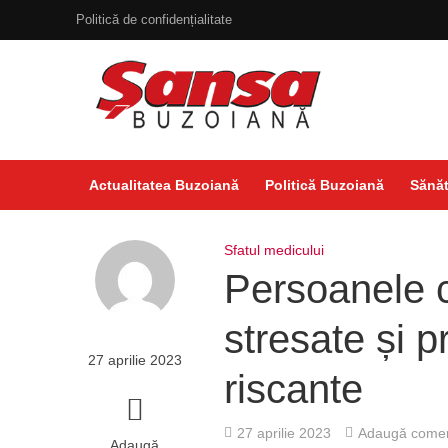
Politică de confidențialitate
Actualitatea Buzoiană
Politică Buzoiană
Sănăt
Sfatul medicului
Persoanele c
stresate și 
27 aprilie 2023
riscante
27 aprilie 2023
Adaugă comen
Adaugă