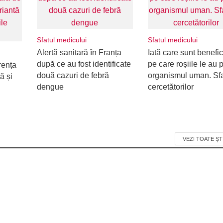
Sfatul medicului
Sfatul medicului
Alertă sanitară în Franța
Iată care sunt benefic
după ce au fost identificate
pe care roșiile le au 
rența
două cazuri de febră
organismul uman. Sfa
ă și
dengue
cercetătorilor
VEZI TOATE ȘT