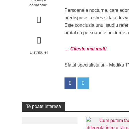
comentarii
Persoanele nocturne, care adorm 
predispuse la stres și la a dez
Este concluzia unui studiu refer
arătat că persoanele nocturne a
… Citeste mai mult!
Distribuie!
Sfatul specialistului – Medika 
Te poate interesa