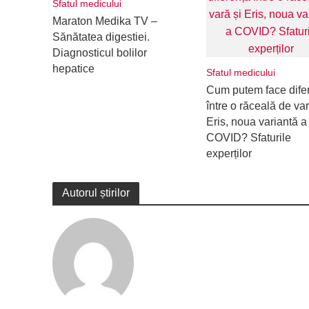
Sfatul medicului
Maraton Medika TV –
Sănătatea digestiei.
Diagnosticul bolilor
hepatice
Sfatul medicului
Cum putem face dife
între o răceală de var
Eris, noua variantă a
COVID? Sfaturile
experților
Autorul știrilor