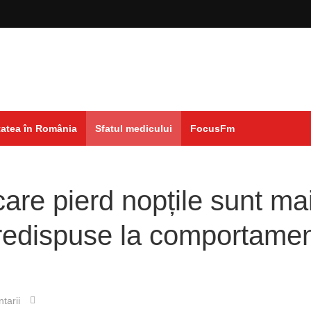
atea în România
Sfatul medicului
FocusFm
are pierd nopțile sunt ma
predispuse la comportame
tarii