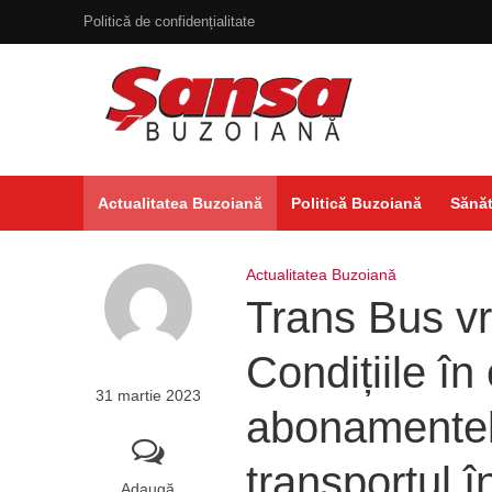
Politică de confidențialitate
Actualitatea Buzoiană
Politică Buzoiană
Sănăt
Actualitatea Buzoiană
Trans Bus vre
Condițiile î
31 martie 2023
abonamentele
transportul 
Adaugă