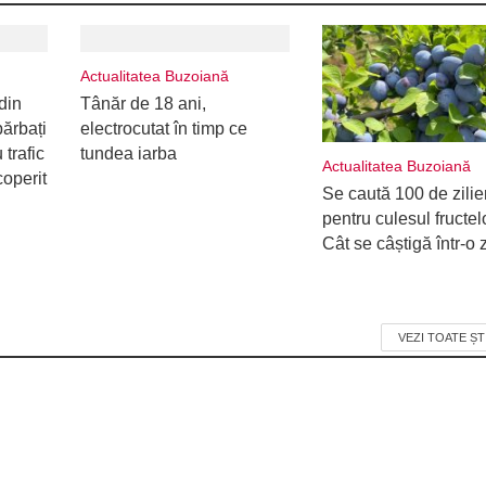
Actualitatea Buzoiană
din
Tânăr de 18 ani,
ărbați
electrocutat în timp ce
 trafic
tundea iarba
Actualitatea Buzoiană
coperit
Se caută 100 de zilie
pentru culesul fructel
Cât se câștigă într-o z
VEZI TOATE ȘT