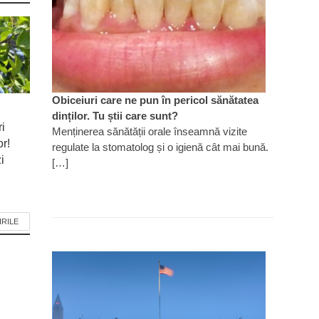
Obiceiuri care ne pun în pericol sănătatea
dinților. Tu știi care sunt?
ri
Menținerea sănătății orale înseamnă vizite
or!
regulate la stomatolog și o igienă cât mai bună.
i
[…]
IRILE