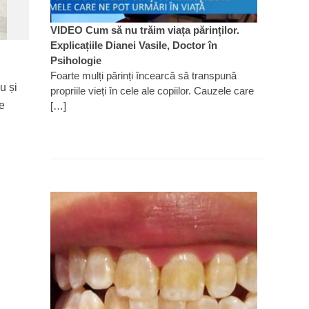
VIDEO Cum să nu trăim viața părinților.
Explicațiile Dianei Vasile, Doctor în
Psihologie
Foarte mulți părinți încearcă să transpună
u și
propriile vieți în cele ale copiilor. Cauzele care
e
[…]