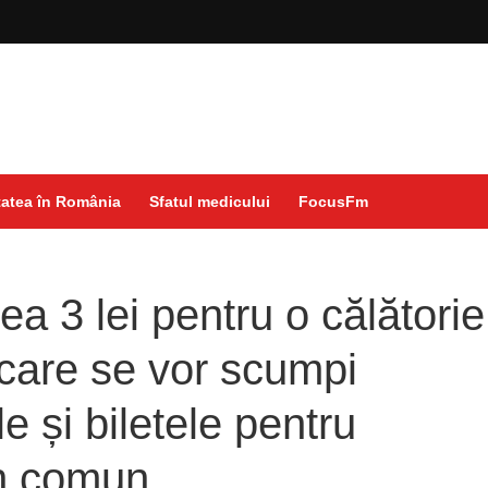
atea în România
Sfatul medicului
FocusFm
a 3 lei pentru o călătorie
n care se vor scumpi
 și biletele pentru
în comun