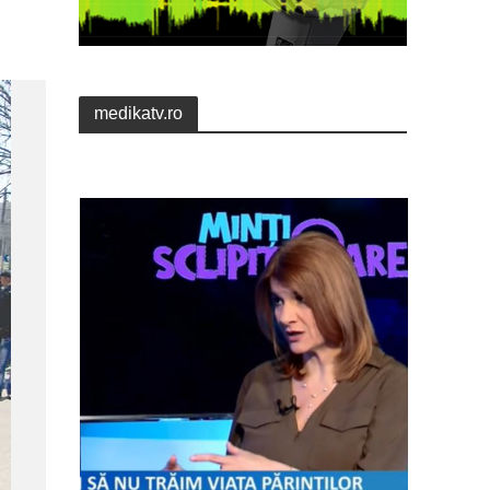
medikatv.ro