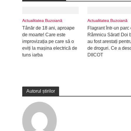
Actualitatea Buzoiană
Actualitatea Buzoiană
Tânăr de 18 ani, aproape
Flagrant într-un parc 
de moarte! Care este
Râmnicu Sărat! Doi b
improvizația pe care să o
au fost arestați pentru
eviți la mașina electrică de
de droguri. Ce a des
tuns iarba
DIICOT
Autorul știrilor