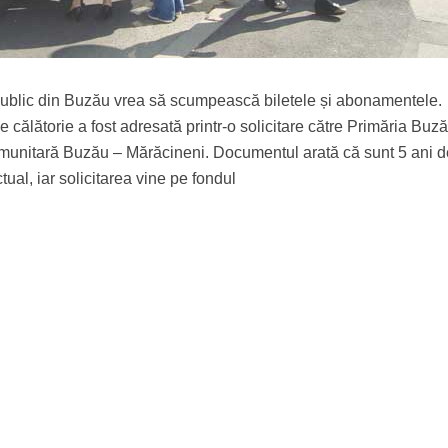
 public din Buzău vrea să scumpească biletele și abonamentele.
de călătorie a fost adresată printr-o solicitare către Primăria Buză
omunitară Buzău – Mărăcineni. Documentul arată că sunt 5 ani d
ctual, iar solicitarea vine pe fondul