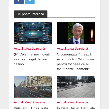
Te poate interesa
Actualitatea Buzoiană
Actualitatea Buzoiană
(P) Cele mai noi inovații
O comunitate întreagă
în streamingul de live
este în doliu. ”Mulțumim
casino
pentru tot ceea ce ai
făcut pentru oameni!”
Actualitatea Buzoiană
Actualitatea Buzoiană
Bulevardul Unirii, pistă
În Piața Daciei, lustruiala