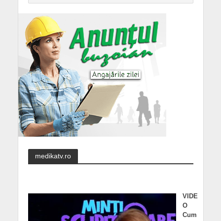
medikatv.ro
VIDE
O
Cum