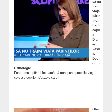
să nu
trăim
viața
părin
ților.
Expli
cațiil
e
Dian
ei
Vasil
e,
Doct
or în
Psihologie
Foarte mulți părinți încearcă să transpună propriile vieți în
cele ale copiilor. Cauzele care […]
Obic