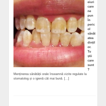
eiuri
care
ne
pun
în
peric
ol
sănăt
atea
dințil
or.
Tu
știi
care
sunt
?
Menținerea sănătății orale înseamnă vizite regulate la
stomatolog și o igienă cât mai bună. […]