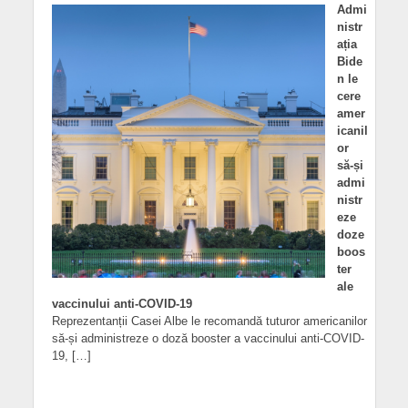
Admi
nistr
ația
Bide
n le
cere
amer
icanil
or
să-și
admi
nistr
eze
doze
boos
ter
ale
vaccinului anti-COVID-19
Reprezentanții Casei Albe le recomandă tuturor americanilor
să-și administreze o doză booster a vaccinului anti-COVID-
19, […]