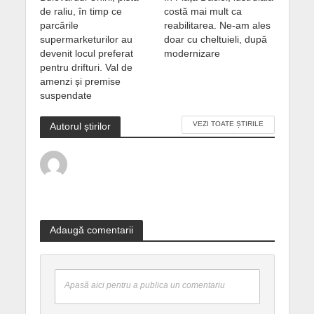
de raliu, în timp ce
costă mai mult ca
parcările
reabilitarea. Ne-am ales
supermarketurilor au
doar cu cheltuieli, după
devenit locul preferat
modernizare
pentru drifturi. Val de
amenzi și premise
suspendate
VEZI TOATE ȘTIRILE
Autorul știrilor
Adaugă comentarii
Apasă aici pentru a publica un comentariu