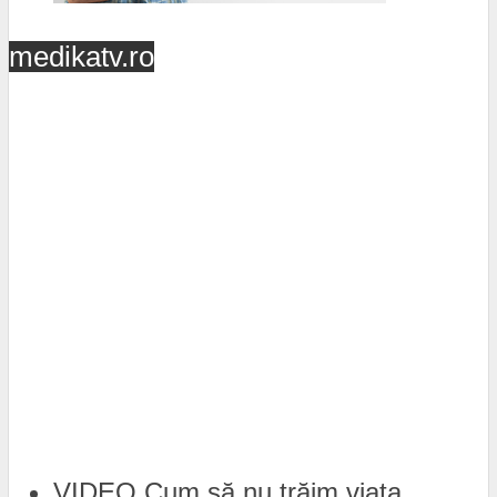
medikatv.ro
VIDEO Cum să nu trăim viața