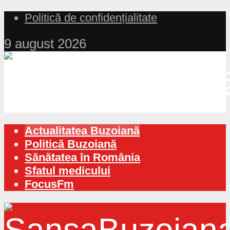
Politică de confidențialitate
9 august 2026
Actualitatea Buzoiană
Politică Buzoiană
Sănătatea în România
Sfatul medicului
FocusFm