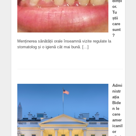
dințil
or.
Tu
știi
care
sunt
?
Menținerea sănătății orale înseamnă vizite regulate la
stomatolog și o igienă cât mai bună. […]
Admi
nistr
ația
Bide
n le
cere
amer
icanil
or