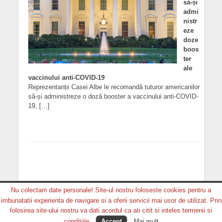
să-și
admi
nistr
eze
doze
boos
ter
ale
vaccinului anti-COVID-19
Reprezentanții Casei Albe le recomandă tuturor americanilor
să-și administreze o doză booster a vaccinului anti-COVID-
19, […]
Nu colectam date personale! Site-ul nostru foloseste cookies pentru a
imbunatatii experienta de navigare si a oferii servicii mai usor de utilizat. Prin
Copyright © 2026. MEDIA GRUP PRODUCTION. Toate
folosirea site-ului nostru va dati acordul ca ati citit si inteles termenii si
drepturile rezervate.
conditiile.
Accept
Mai mult