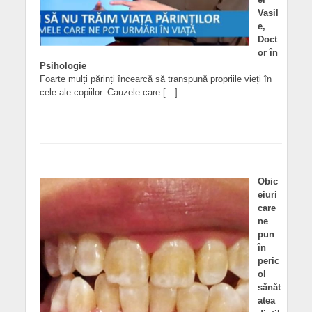
Vasil
e,
Doct
or în
Psihologie
Foarte mulți părinți încearcă să transpună propriile vieți în
cele ale copiilor. Cauzele care […]
Obic
eiuri
care
ne
pun
în
peric
ol
sănăt
atea