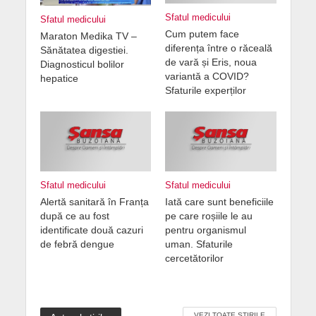
Sfatul medicului
Sfatul medicului
Cum putem face
Maraton Medika TV –
diferența între o răceală
Sănătatea digestiei.
de vară și Eris, noua
Diagnosticul bolilor
variantă a COVID?
hepatice
Sfaturile experților
Sfatul medicului
Sfatul medicului
Alertă sanitară în Franța
Iată care sunt beneficiile
după ce au fost
pe care roșiile le au
identificate două cazuri
pentru organismul
de febră dengue
uman. Sfaturile
cercetătorilor
VEZI TOATE ȘTIRILE