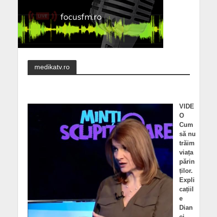
medikatv.ro
VIDE
O
Cum
să nu
trăim
viața
părin
ților.
Expli
cațiil
e
Dian
ei