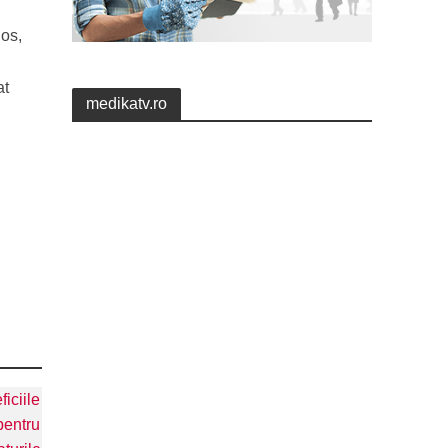
jos,
at
medikatv.ro