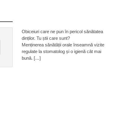
Obiceiuri care ne pun în pericol sănătatea
dinților. Tu știi care sunt?
Menținerea sănătății orale înseamnă vizite
regulate la stomatolog și o igienă cât mai
bună. […]