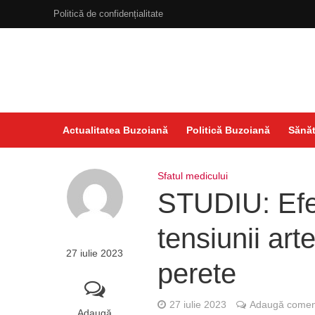
Politică de confidențialitate
Actualitatea Buzoiană
Politică Buzoiană
Sănăt
Sfatul medicului
STUDIU: Efe
tensiunii art
27 iulie 2023
perete
27 iulie 2023
Adaugă coment
Adaugă