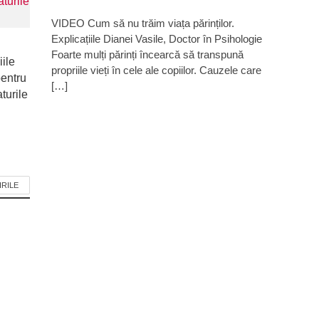
VIDEO Cum să nu trăim viața părinților.
Explicațiile Dianei Vasile, Doctor în Psihologie
Foarte mulți părinți încearcă să transpună
iile
propriile vieți în cele ale copiilor. Cauzele care
pentru
[…]
turile
IRILE