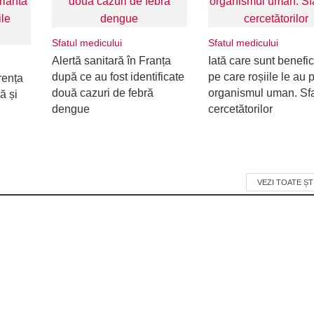
Sfatul medicului
Sfatul medicului
Alertă sanitară în Franța
Iată care sunt benefic
după ce au fost identificate
pe care roșiile le au 
rența
două cazuri de febră
organismul uman. Sfa
ă și
dengue
cercetătorilor
VEZI TOATE ȘT