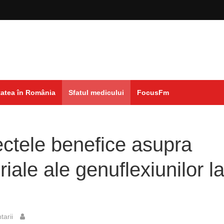
atea în România
Sfatul medicului
FocusFm
ctele benefice asupra
eriale ale genuflexiunilor l
arii