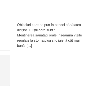
Obiceiuri care ne pun în pericol sănătatea
dinților. Tu știi care sunt?
Menținerea sănătății orale înseamnă vizite
regulate la stomatolog și o igienă cât mai
bună. […]