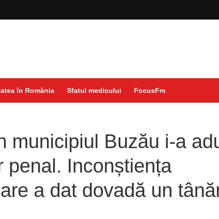
atea în România
Sfatul medicului
FocusFm
n municipiul Buzău i-a ad
 penal. Inconștiența
are a dat dovadă un tână