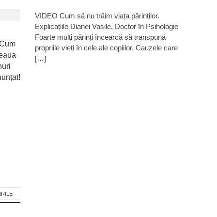
VIDEO Cum să nu trăim viața părinților.
Explicațiile Dianei Vasile, Doctor în Psihologie
Foarte mulți părinți încearcă să transpună
! Cum
propriile vieți în cele ale copiilor. Cauzele care
reaua
[…]
nuri
unțat!
IRILE