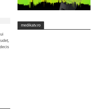
medikatv.ro
nui
județ,
 decis