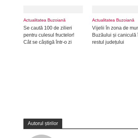
Actualitatea Buzoiană
Actualitatea Buzoiană
Se caută 100 de zilieri
Vijelii în zona de mu
pentru culesul fructelor!
Buzăului și caniculă 
Cât se câștigă într-o zi
restul județului
Autorul știrilor