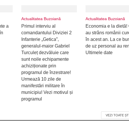
Actualitatea Buzoiană
Actualitatea Buzoiană
nte a
Primul interviu al
Economia e la dietă
în
comandantului Diviziei 2
au strâns românii cu
Infanterie „Getica”,
în acest an. La ce bu
generalul-maior Gabriel
de uz personal au ren
Turculeț dezvăluie care
Ultimele date
sunt noile echipamente
achiziționate prin
programul de înzestrare!
Urmează 10 zile de
manifestări militare în
municipiu! Vezi motivul și
programul
VEZI TOATE ȘT