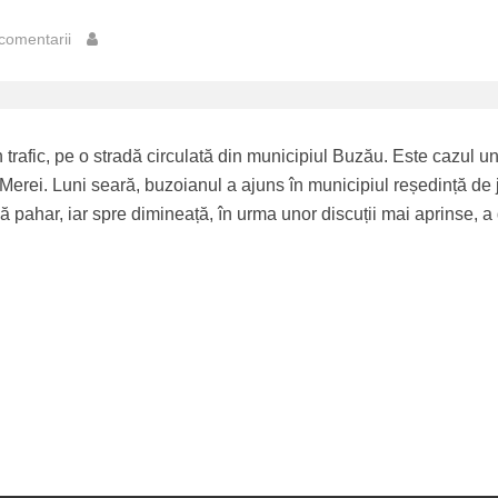
comentarii
n trafic, pe o stradă circulată din municipiul Buzău. Este cazul u
Merei. Luni seară, buzoianul a ajuns în municipiul reședință de 
ă pahar, iar spre dimineață, în urma unor discuții mai aprinse, a