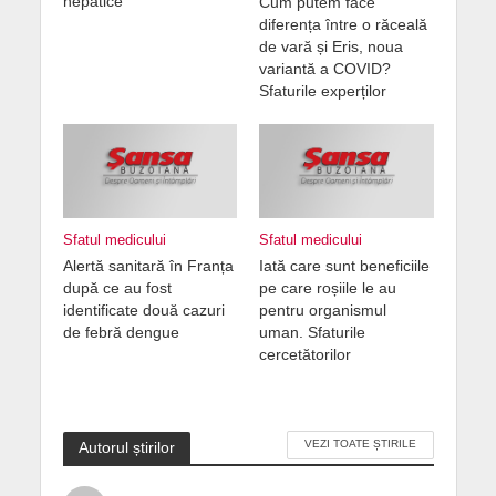
hepatice
Cum putem face
diferența între o răceală
de vară și Eris, noua
variantă a COVID?
Sfaturile experților
Sfatul medicului
Sfatul medicului
Alertă sanitară în Franța
Iată care sunt beneficiile
după ce au fost
pe care roșiile le au
identificate două cazuri
pentru organismul
de febră dengue
uman. Sfaturile
cercetătorilor
VEZI TOATE ȘTIRILE
Autorul știrilor