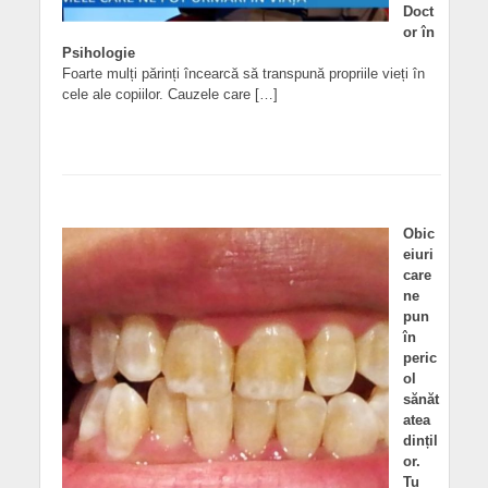
Doct
or în
Psihologie
Foarte mulți părinți încearcă să transpună propriile vieți în
cele ale copiilor. Cauzele care […]
Obic
eiuri
care
ne
pun
în
peric
ol
sănăt
atea
dințil
or.
Tu