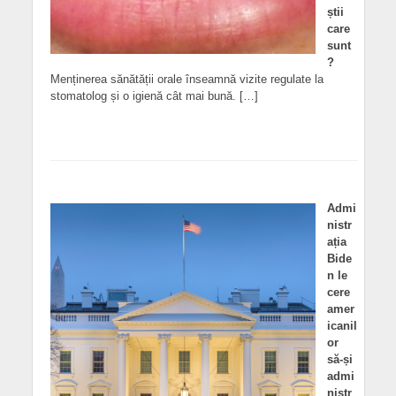
știi
care
sunt
?
Menținerea sănătății orale înseamnă vizite regulate la
stomatolog și o igienă cât mai bună. […]
Admi
nistr
ația
Bide
n le
cere
amer
icanil
or
să-și
admi
nistr