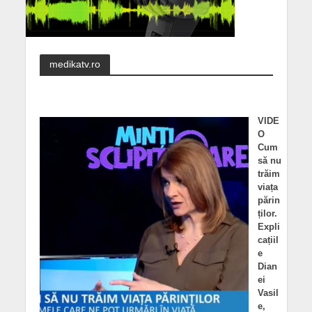
medikatv.ro
VIDE
O
Cum
să nu
trăim
viața
părin
ților.
Expli
cațiil
e
Dian
ei
Vasil
e,