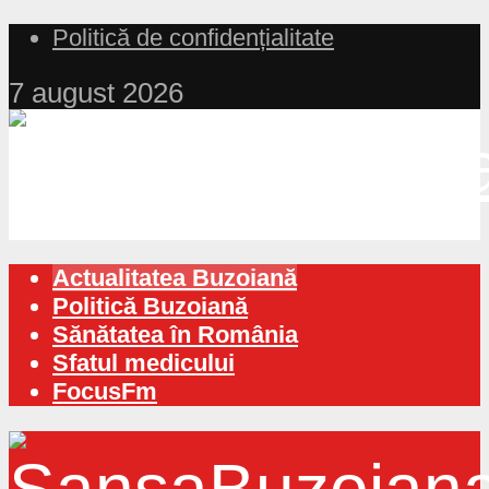
Politică de confidențialitate
7 august 2026
Actualitatea Buzoiană
Politică Buzoiană
Sănătatea în România
Sfatul medicului
FocusFm